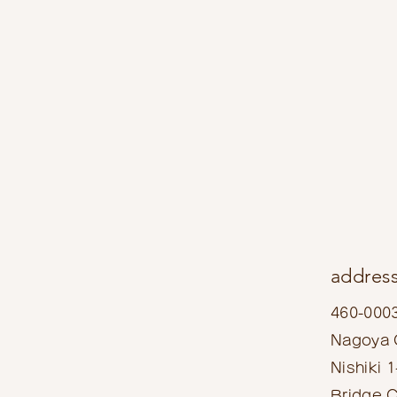
addres
460-000
Nagoya C
Nishiki 
Bridge C