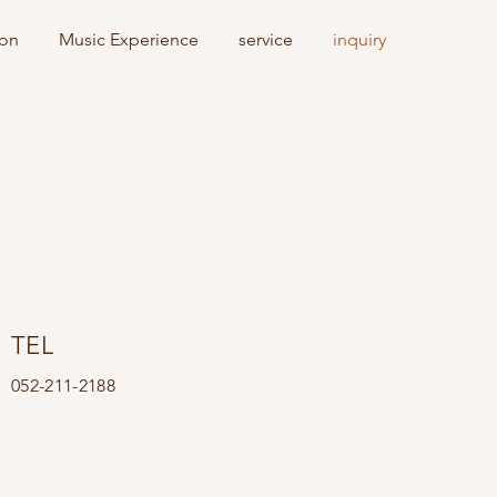
ion
Music Experience
service
inquiry
TEL
052-211-2188