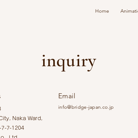
Home
Animat
inquiry
s
Email
info@bridge-japan.co.jp
3
ity, Naka Ward,
1-7-7-1204
o., Ltd.